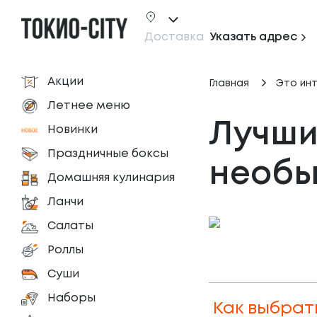
Доставка
Указать адрес
Акции
Главная
Это ин
Летнее меню
Лучшие
Новинки
Праздничные боксы
необы
Домашняя кулинария
Ланчи
Салаты
Роллы
Суши
Наборы
Как выбрат