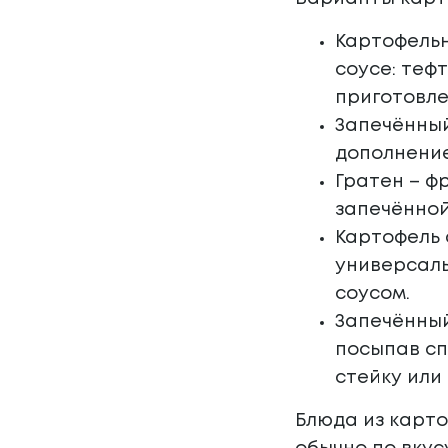
Картофельн
соусе: теф
приготовле
Запечённый
дополнение
Гратен – ф
запечённой
Картофель 
универсаль
соусом.
Запечённый
посыпав сп
стейку или
Блюда из карто