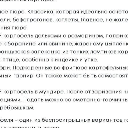
ое пюре. Классика, которая идеально сочет
тели, бефстроганов, котлеты. Главное, не жал
ния пюре.
 картофель дольками с розмарином, паприко
 к баранине или свинине, жареному цыплёнк
ранцузская запеканка из тонких ломтиков кар
 птице, особенно к индейке и утке.
фри. Поджаренные во фритюре картофельные
ный гарнир. Он также может быть самостоя
 картофель в мундире. После отваривания н
ециями. Подать можно со сметанно-горчичны
 рёбрышкам.
феля – один из беспроигрышных вариантов га