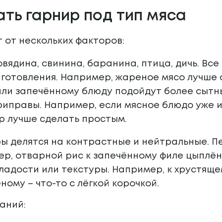
ать гарнир под тип мяса
 от нескольких факторов:
овядина, свинина, баранина, птица, дичь. Вс
готовления. Например, жареное мясо лучше с
ли запечённому блюду подойдут более сытн
риправы. Например, если мясное блюдо уже 
ир лучше сделать простым.
ы делятся на контрастные и нейтральные. П
р, отварной рис к запечённому филе цыплён
сладости или текстуры. Например, к хрустящ
ному – что-то с лёгкой корочкой.
аний: