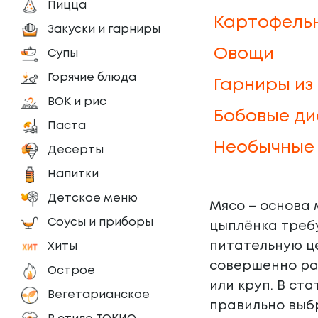
Пицца
Картофель
Закуски и гарниры
Овощи
Супы
Горячие блюда
Гарниры из
ВОК и рис
Бобовые ди
Паста
Необычные 
Десерты
Напитки
Детское меню
Мясо – основа 
Соусы и приборы
цыплёнка треб
питательную це
Хиты
совершенно раз
Острое
или круп. В ст
Вегетарианское
правильно выб