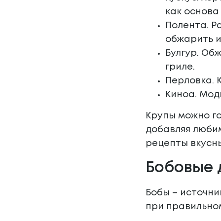
как основа
Полента. Р
обжарить и
Булгур. Об
гриле.
Перловка. 
Киноа. Мод
Крупы можно го
добавляя люби
рецепты вкусны
Бобовые 
Бобы – источни
при правильно