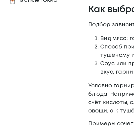
В стиле ТОКИО
Как выбр
Подбор зависит
Вид мяса: г
Способ при
тушёному и
Соус или п
вкус, гарн
Условно гарнир
блюда. Наприме
счёт кислоты, 
овощи, а к тушё
Примеры сочет