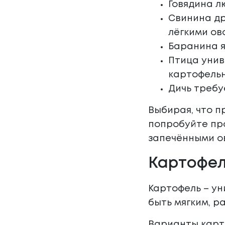
Говядина л
Свинина др
лёгкими ов
Баранина я
Птица унив
картофель
Дичь требу
Выбирая, что п
попробуйте пр
запечёнными о
Картофел
Картофель – ун
быть мягким, р
Варианты карт