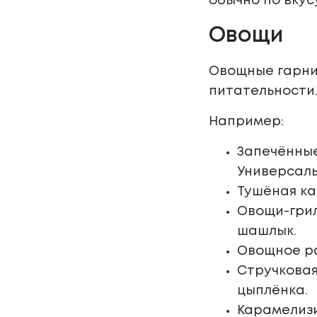
обычно по вкусу
Овощи
Овощные гарнир
питательности.
Например:
Запечённые
Универсаль
Тушёная ка
Овощи-грил
шашлык.
Овощное ра
Стручковая
цыплёнка.
Карамелизи