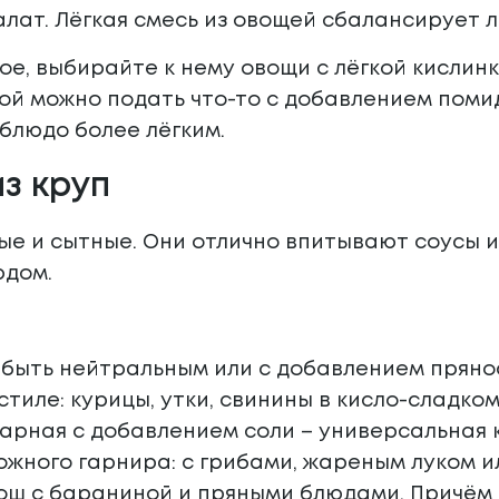
лат. Лёгкая смесь из овощей сбалансирует 
ое, выбирайте к нему овощи с лёгкой кислинк
й можно подать что-то с добавлением помид
 блюдо более лёгким.
з круп
ые и сытные. Они отлично впитывают соусы 
юдом.
 быть нейтральным или с добавлением прянос
стиле: курицы, утки, свинины в кисло-сладком
варная с добавлением соли – универсальная к
ожного гарнира: с грибами, жареным луком и
рош с бараниной и пряными блюдами. Причём н