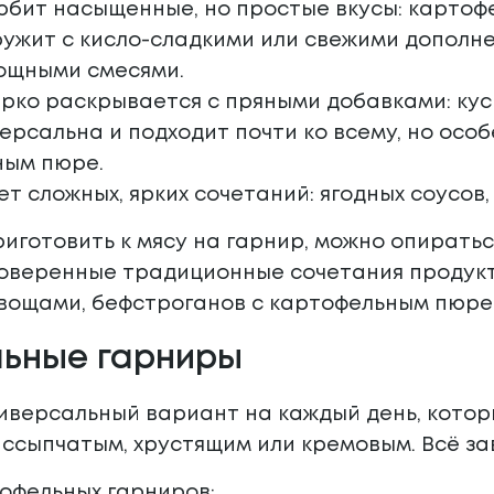
юбит насыщенные, но простые вкусы: картофе
ужит с кисло-сладкими или свежими дополне
ощными смесями.
рко раскрывается с пряными добавками: кус
ерсальна и подходит почти ко всему, но осо
ным пюре.
ет сложных, ярких сочетаний: ягодных соусов,
риготовить к мясу на гарнир, можно опирать
оверенные традиционные сочетания продукто
вощами, бефстроганов с картофельным пюре
ьные гарниры
иверсальный вариант на каждый день, котор
ассыпчатым, хрустящим или кремовым. Всё за
офельных гарниров: