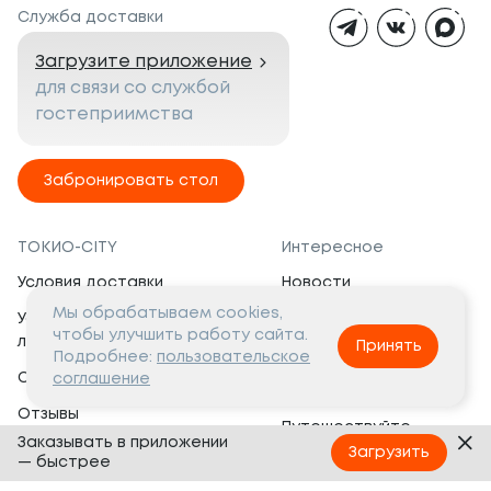
Служба доставки
Загрузите приложение
для связи со службой
гостеприимства
Забронировать стол
ТОКИО-CITY
Интересное
Условия доставки
Новости
Мы обрабатываем cookies,
Условия программы
Вакансии
чтобы улучшить работу сайта.
лояльности
Принять
Социальная жизнь
Подробнее:
пользовательское
Сертификаты
соглашение
Это интересно
Отзывы
Путешествуйте
Заказывать в приложении
Банкеты
с ТОКИО-CITY
Загрузить
— быстрее
О компании