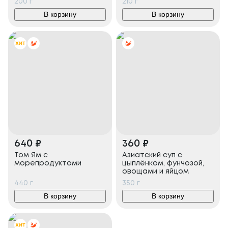
200
г
210
г
В корзину
В корзину
640
₽
360
₽
Том Ям с
Азиатский суп с
морепродуктами
цыплёнком, фунчозой,
овощами и яйцом
440
г
350
г
В корзину
В корзину