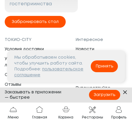
гостеприимства
Забронировать стол
ТОКИО-CITY
Интересное
Условия доставки
Новости
Мы обрабатываем cookies,
Условия программы
Вакансии
чтобы улучшить работу сайта.
лояльности
Принять
Социальная жизнь
Подробнее:
пользовательское
Сертификаты
соглашение
Это интересно
Отзывы
Путешествуйте
Заказывать в приложении
Банкеты
с ТОКИО-CITY
Загрузить
— быстрее
О компании
Партнёрам
Вопросы и ответы
Меню
Главная
Корзина
Рестораны
Профиль
Франшиза
Юридическая информация
Сотрудничество