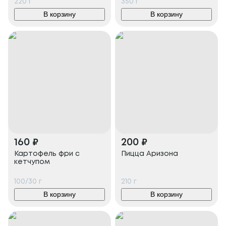
220
г
350
г
В корзину
В корзину
160
₽
200
₽
Картофель фри с
Пицца Аризона
кетчупом
100/30
г
210
г
В корзину
В корзину