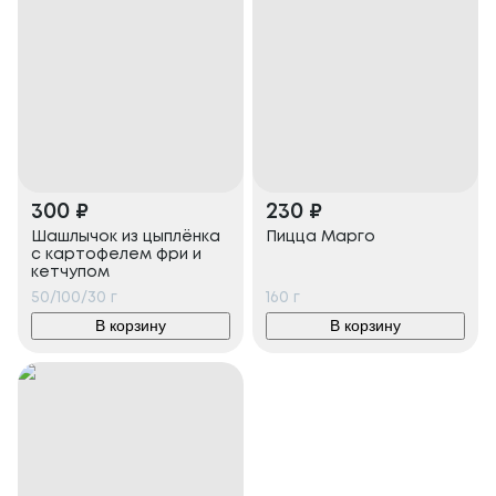
300
₽
230
₽
Шашлычок из цыплёнка
Пицца Марго
с картофелем фри и
кетчупом
50/100/30
г
160
г
В корзину
В корзину