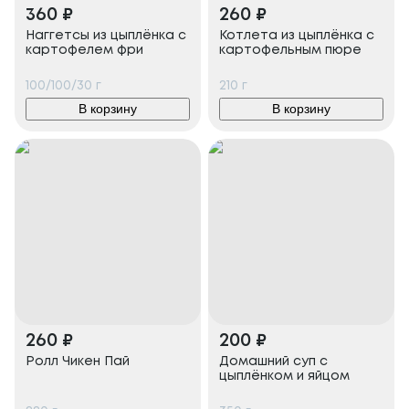
360
₽
260
₽
Наггетсы из цыплёнка с
Котлета из цыплёнка с
картофелем фри
картофельным пюре
100/100/30
г
210
г
В корзину
В корзину
260
₽
200
₽
Ролл Чикен Пай
Домашний суп с
цыплёнком и яйцом