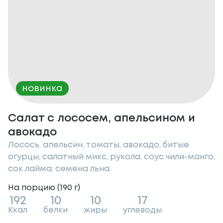
новинка
Салат с лососем, апельсином и
авокадо
Лосось, апельсин, томаты, авокадо, битые
огурцы, салатный микс, рукола, соус чили-манго,
сок лайма, семена льна.
На порцию (
190
г
)
192
10
10
17
Ккал
белки
жиры
углеводы