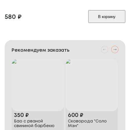
580
₽
В корзину
Рекомендуем заказать
350
₽
600
₽
56
Бао с рваной
Сковорода "Соло
Сви
свининой барбекю
Мэн"