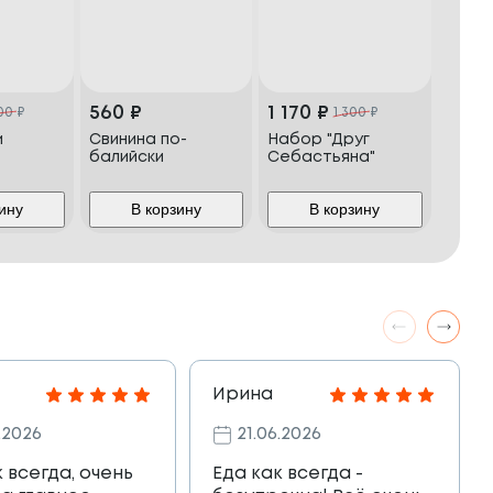
560
₽
1 170
₽
400
₽
1 300
₽
и
Свинина по-
Набор "Друг
балийски
Себастьяна"
ину
В корзину
В корзину
Ирина
.2026
21.06.2026
к всегда, очень
Еда как всегда -