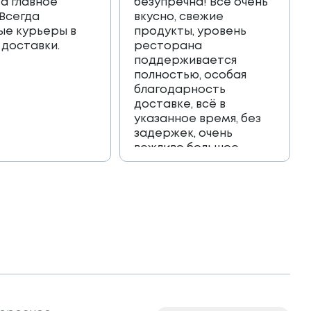
 а главное
безупречна! Всё очень
 Всегда
вкусно, свежие
ые курьеры в
продукты, уровень
 доставки.
ресторана
поддерживается
полностью, особая
благодарность
доставке, всё в
указанное время, без
задержек, очень
вежливо большое
спасибо!!!