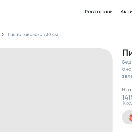
Рестораны
Акц
Пицца Гавайская 30 см
П
Бед
ана
зел
На 
141
Кка