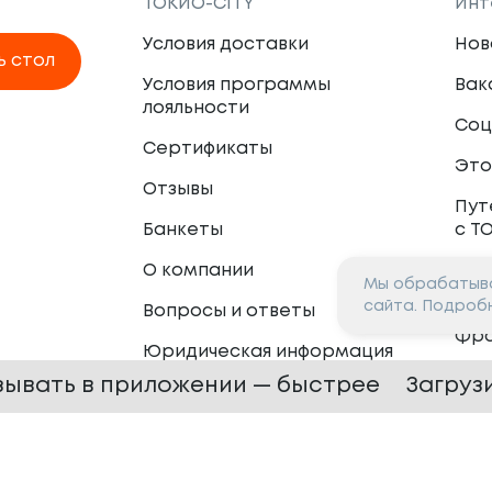
ТОКИО-CITY
Инт
Условия доставки
Нов
ь стол
Условия программы
Вак
лояльности
Соц
Сертификаты
Это
Отзывы
Пут
Банкеты
с Т
О компании
Мы обрабатыва
Пар
сайта. Подроб
Вопросы и ответы
Фр
Юридическая информация
Сот
зывать в приложении — быстрее
Загруз
 —
2026
Сайт разработан в