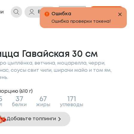
Войти
Бонусы
Корзина
ии
ицца Гавайская 30 см
ро цыплёнка, ветчина, моцарелла, черри,
нас, соусы свит чили, ширачи майо и том ям,
ень.
порцию (
610
г
)
5
37
67
171
л
белки
жиры
углеводы
Добавьте топпинги