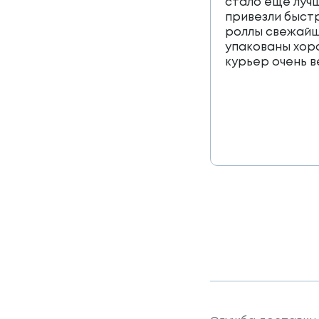
стало еще лучш
привезли быст
роллы свежайш
упакованы хор
курьер очень 