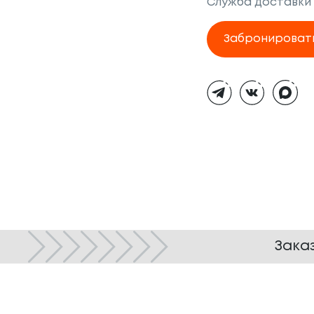
Служба доставки
Забронироват
Тёмная
тема
Зака
© ТОКИО-CITY, 2005