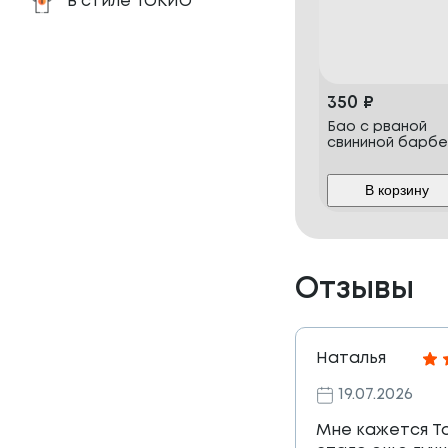
В стиле ТОКИО
350
₽
Бао с рваной
свининой барб
В корзину
Отзывы
Наталья
19.07.2026
Мне кажется Т