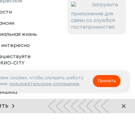
ересное
Загрузите
ости
приложение для
связи со службой
ансии
гостеприимства
иальная жизнь
 интересно
ешествуйте
ОКИО-CITY
ем cookies, чтобы улучшить работу
тнёрам
Принять
нее:
пользовательское соглашение
аншиза
рудничество
ить
Нашли ошибку?