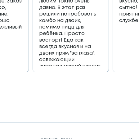
е. Заказ
любим Токио очень
вкусно,
ро,
давно. В этот раз
сытно!
ие,
решили попробовать
приятн
ошо,
комбо на двоих,
службе
вежливый
помимо пицц для
ребёнка. Просто
восторг! Еда как
всегда вкусная и на
двоих прям "за глаза",
освежающий
лимонад,мягкий пледик
для пикника,и коробка
игра, которая
возвращает в
приятные детские
воспоминания🔥🔥🔥
Огромное спасибо
всей команде 🫶