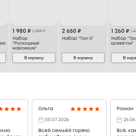
1 980
₽
2 650
₽
1 260
₽
2 200
₽
1 
Набор
Набор "Топ-5"
Набор "Тр
екю
"Роскошный
креветки"
максимум"
В корзину
В корзину
В корз
Ольга
Роман
05.07.2026
26.06
окио
Всей семьёй горячо
Всё, ка