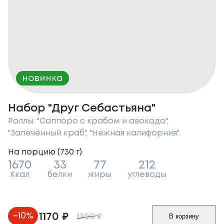
новинка
Набор "Друг Себастьяна"
Роллы: "Саппоро с крабом и авокадо",
"Запечённый краб", "Нежная калифорния".
На порцию (
730
г
)
1670
33
77
212
Ккал
белки
жиры
углеводы
–
10
%
1170
₽
В корзину
1300
₽