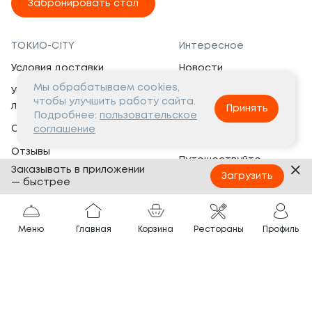
Забронировать стол
ТОКИО-CITY
Интересное
Условия доставки
Новости
Мы обрабатываем cookies,
Условия программы
Вакансии
чтобы улучшить работу сайта.
лояльности
Принять
Социальная жизнь
Подробнее:
пользовательское
Сертификаты
соглашение
Это интересно
Отзывы
Путешествуйте
Заказывать в приложении
Банкеты
с ТОКИО-CITY
Загрузить
— быстрее
О компании
Партнёрам
Вопросы и ответы
Меню
Главная
Корзина
Рестораны
Профиль
Франшиза
Юридическая информация
Сотрудничество
Сайт разработан в
Тёмная
тема