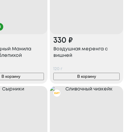
а
330
₽
ный Манила
Воздушная меренга с
блепихой
вишней
120
г
В корзину
В корзину