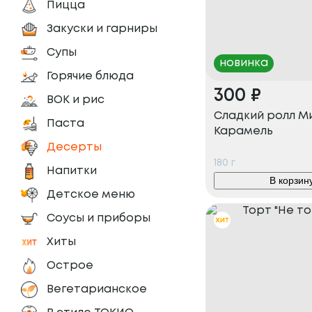
Пицца
Закуски и гарниры
Супы
новинка
Горячие блюда
300
₽
ВОК и рис
Сладкий ролл М
Паста
Карамель
Десерты
180
г
Напитки
В корзин
Детское меню
Соусы и приборы
Хиты
Острое
Вегетарианское