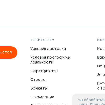
ТОКИО-CITY
Инт
Условия доставки
Нов
ь стол
Условия программы
Вак
лояльности
Соц
Сертификаты
Это
Отзывы
Пут
Банкеты
с Т
О компании
Мы обрабатыва
Пар
сайта. Подроб