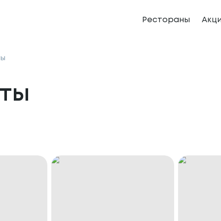
Рестораны
Акц
ты
ты