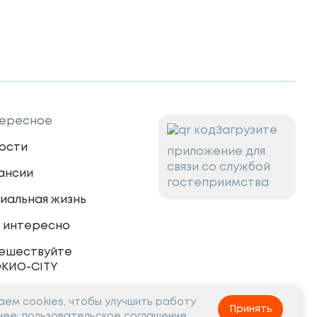
ересное
Загрузите
ости
приложение для
связи со службой
ансии
гостеприимства
иальная жизнь
 интересно
ешествуйте
ОКИО-CITY
ем cookies, чтобы улучшить работу
тнёрам
Принять
нее:
пользовательское соглашение