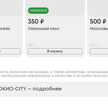
новинка
350
₽
500
₽
зкейк
Лимонный кекс
Муссовы
130
г
140
г
у
В корзину
ать молочную продукцию, а также аллергены, не входящи
 необходимую информацию о качестве и потребительских 
ОКИО-CITY — подробнее