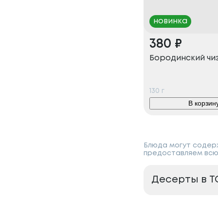
новинка
380
₽
Бородинский чи
130
г
В корзин
Блюда могут содерж
предоставляем всю
Десерты в Т