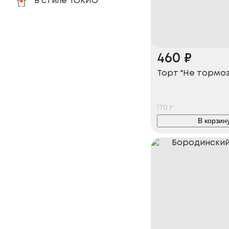
В стиле ТОКИО
460
₽
Торт "Не тормоз
170
г
В корзин