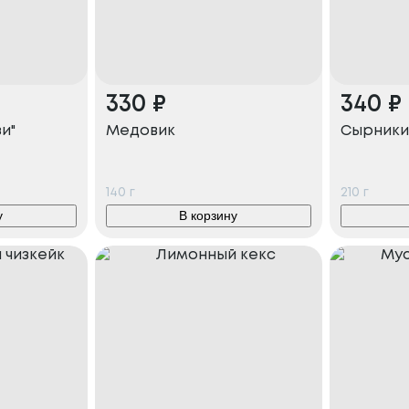
330
₽
340
₽
и"
Медовик
Сырники
140
г
210
г
у
В корзину