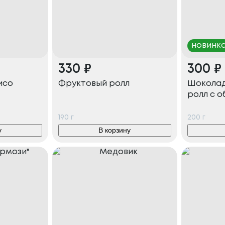
новинк
330
₽
300
₽
исо
Фруктовый ролл
Шоколад
ролл с о
190
г
200
г
у
В корзину