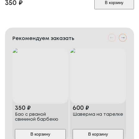
350
₽
В корзину
Рекомендуем заказать
350
₽
600
₽
1 
Бао с рваной
Шаверма на тарелке
Наб
свининой барбекю
В корзину
В корзину