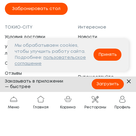
Забронировать стол
ТОКИО-CITY
Интересное
Условия доставки
Новости
Мы обрабатываем cookies,
Условия программы
Вакансии
чтобы улучшить работу сайта.
лояльности
Принять
Социальная жизнь
Подробнее:
пользовательское
Сертификаты
соглашение
Это интересно
Отзывы
Путешествуйте
Заказывать в приложении
Банкеты
с ТОКИО-CITY
Загрузить
— быстрее
О компании
Партнёрам
Вопросы и ответы
Меню
Главная
Корзина
Рестораны
Профиль
Франшиза
Юридическая информация
Сотрудничество
Сайт разработан в
Тёмная
тема