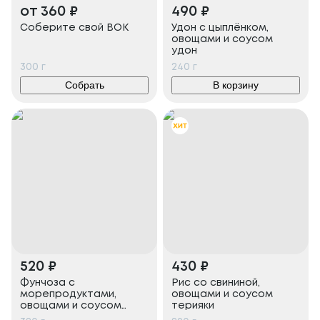
от
360
₽
490
₽
Соберите свой ВОК
Удон с цыплёнком,
овощами и соусом
удон
300
г
240
г
Собрать
В корзину
520
₽
430
₽
Фунчоза с
Рис со свининой,
морепродуктами,
овощами и соусом
овощами и соусом
терияки
терияки