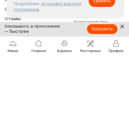
лояльности
Принять
Социальная жизнь
Подробнее:
пользовательское
Сертификаты
соглашение
Это интересно
Отзывы
Путешествуйте
Заказывать в приложении
Банкеты
с ТОКИО-CITY
Загрузить
— быстрее
О компании
Партнёрам
Вопросы и ответы
Меню
Главная
Корзина
Рестораны
Профиль
Франшиза
Юридическая информация
Сотрудничество
Сайт разработан в
Тёмная
тема
© ТОКИО-CITY, 2005 —
2026
Нашли ошибку?