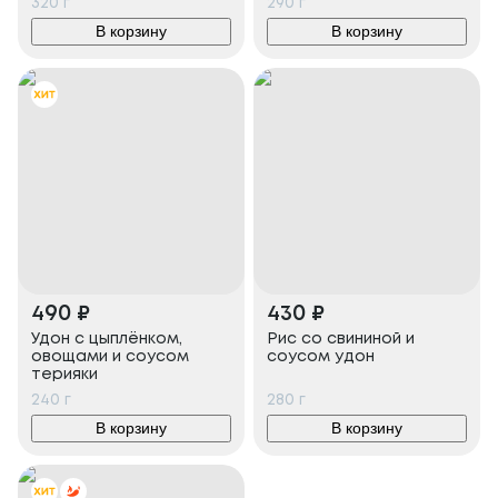
320
г
290
г
В корзину
В корзину
490
₽
430
₽
Удон с цыплёнком,
Рис со свининой и
овощами и соусом
соусом удон
терияки
240
г
280
г
В корзину
В корзину