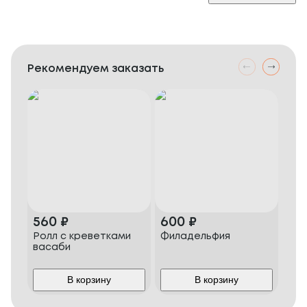
Рекомендуем заказать
560
₽
600
₽
60
Ролл с креветками
Филадельфия
Сак
васаби
В корзину
В корзину