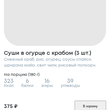
Суши в огурце с крабом (3 шт.)
Снежный краб, рис, огурец, соусы спайси,
шрирача майо, свит чили, рисовый попкорн.
На порцию (
180
г
)
323
6
16
39
Ккал
белки
жиры
углеводы
375
₽
В корзину