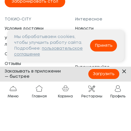
Забронировать стол
ТОКИО-CITY
Интересное
Условия доставки
Новости
Мы обрабатываем cookies,
Условия программы
Вакансии
чтобы улучшить работу сайта.
лояльности
Принять
Социальная жизнь
Подробнее:
пользовательское
Сертификаты
соглашение
Это интересно
Отзывы
Путешествуйте
Заказывать в приложении
Банкеты
с ТОКИО-CITY
Загрузить
— быстрее
О компании
Партнёрам
Вопросы и ответы
Меню
Главная
Корзина
Рестораны
Профиль
Франшиза
Юридическая информация
Сотрудничество
Сайт разработан в
Тёмная
тема