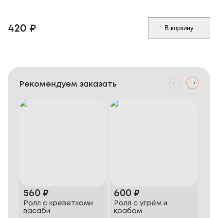
420
₽
В корзину
Рекомендуем заказать
560
₽
600
₽
60
Ролл с креветками
Ролл с угрём и
Фил
васаби
крабом