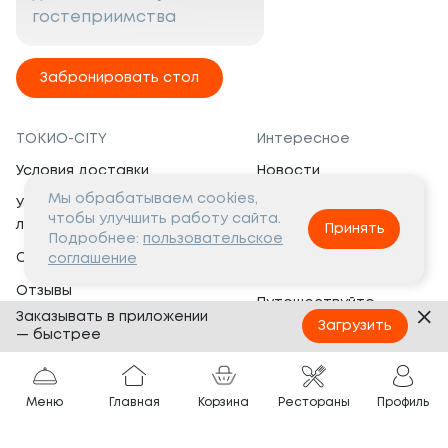
гостеприимства
Забронировать стол
ТОКИО-CITY
Интересное
Условия доставки
Новости
Мы обрабатываем cookies,
Условия программы
Вакансии
чтобы улучшить работу сайта.
лояльности
Принять
Социальная жизнь
Подробнее:
пользовательское
Сертификаты
соглашение
Это интересно
Отзывы
Путешествуйте
Заказывать в приложении
Банкеты
с ТОКИО-CITY
Загрузить
— быстрее
О компании
Партнёрам
Вопросы и ответы
Меню
Главная
Корзина
Рестораны
Профиль
Франшиза
Юридическая информация
Сотрудничество