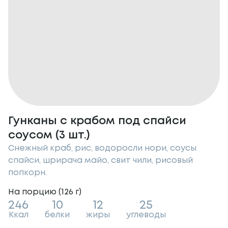
Гунканы с крабом под спайси
соусом (3 шт.)
Снежный краб, рис, водоросли нори, соусы
спайси, шрирача майо, свит чили, рисовый
попкорн.
На порцию (
126
г
)
246
10
12
25
Ккал
белки
жиры
углеводы