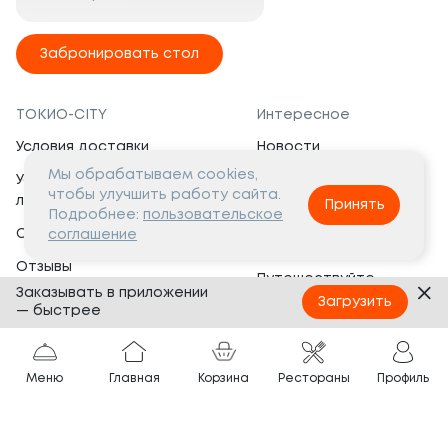
Забронировать стол
ТОКИО-CITY
Интересное
Условия доставки
Новости
Мы обрабатываем cookies,
Условия программы
Вакансии
чтобы улучшить работу сайта.
лояльности
Принять
Социальная жизнь
Подробнее:
пользовательское
Сертификаты
соглашение
Это интересно
Отзывы
Путешествуйте
Заказывать в приложении
Банкеты
с ТОКИО-CITY
Загрузить
— быстрее
О компании
Партнёрам
Вопросы и ответы
Меню
Главная
Корзина
Рестораны
Профиль
Франшиза
Юридическая информация
Сотрудничество