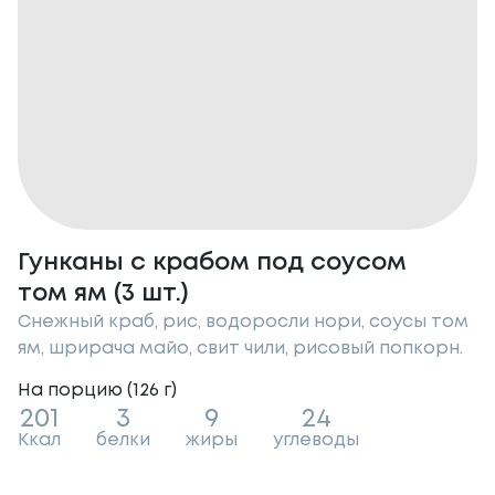
Гунканы с крабом под соусом
том ям (3 шт.)
Снежный краб, рис, водоросли нори, соусы том
ям, шрирача майо, свит чили, рисовый попкорн.
На порцию (
126
г
)
201
3
9
24
Ккал
белки
жиры
углеводы