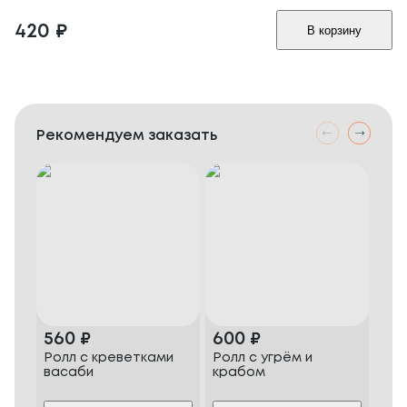
420
₽
В корзину
Рекомендуем заказать
560
₽
600
₽
60
Ролл с креветками
Ролл с угрём и
Фил
васаби
крабом