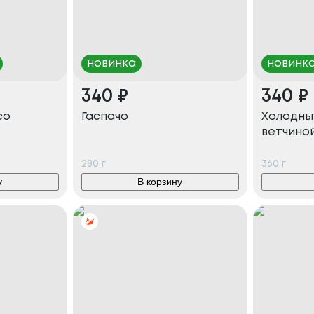
новинка
новинк
340
₽
340
₽
со
Гаспачо
Холодны
ветчино
280
г
360
г
у
В корзину