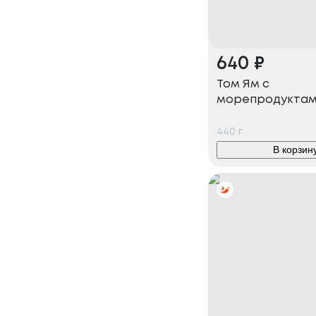
640
₽
Том Ям с
морепродукта
440
г
В корзин