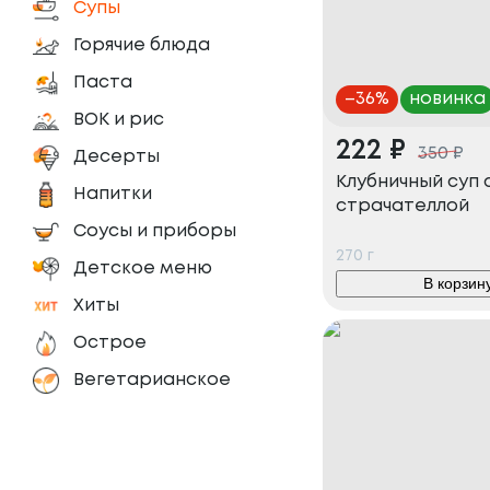
Супы
Горячие блюда
Паста
–
36
%
новинка
ВОК и рис
222
₽
350
₽
Десерты
Клубничный суп 
Напитки
страчателлой
Соусы и приборы
270
г
Детское меню
В корзин
Хиты
Острое
Вегетарианское