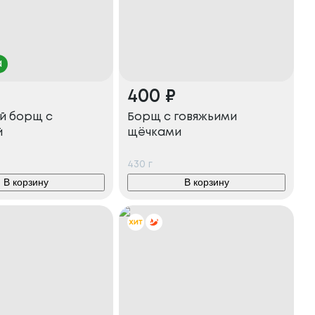
а
400
₽
й борщ с
Борщ с говяжьими
й
щёчками
430
г
В корзину
В корзину