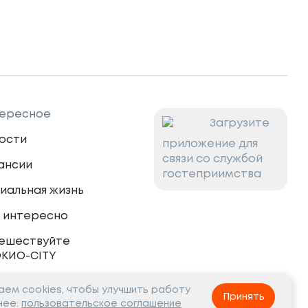
ересное
Загрузите
ости
приложение для
связи со службой
ансии
гостеприимства
иальная жизнь
 интересно
ешествуйте
ОКИО-CITY
ем cookies, чтобы улучшить работу
тнёрам
Принять
нее:
пользовательское соглашение