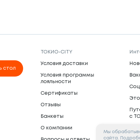
ТОКИО-CITY
Инт
Условия доставки
Нов
ь стол
Условия программы
Вак
лояльности
Соц
Сертификаты
Это
Отзывы
Пут
Банкеты
с Т
О компании
Мы обрабатыва
Пар
сайта. Подроб
Вопросы и ответы