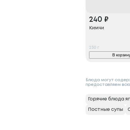
240
₽
Кимчи
230
г
В корзин
Блюда могут содерж
предоставляем всю
Горячие блюда я
Постные супы