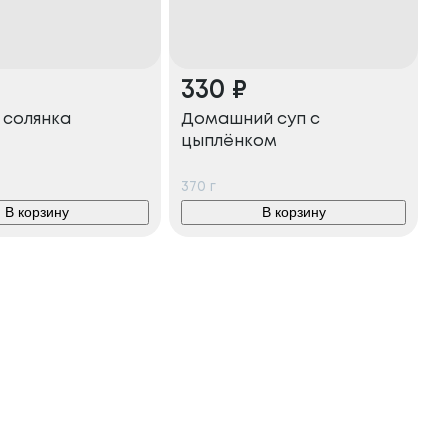
330
₽
 солянка
Домашний суп с
цыплёнком
370
г
В корзину
В корзину