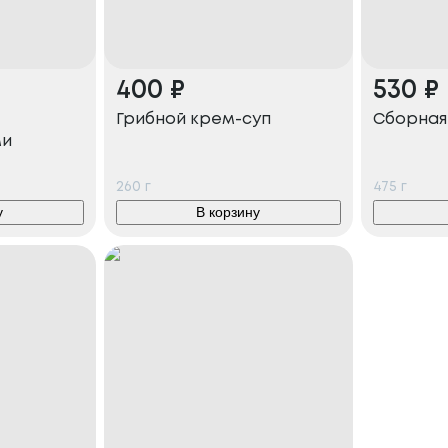
400
₽
530
₽
Грибной крем-суп
Сборная
ми
260
г
475
г
у
В корзину