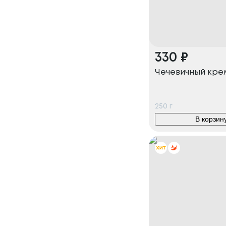
330
₽
Чечевичный кре
250
г
В корзин