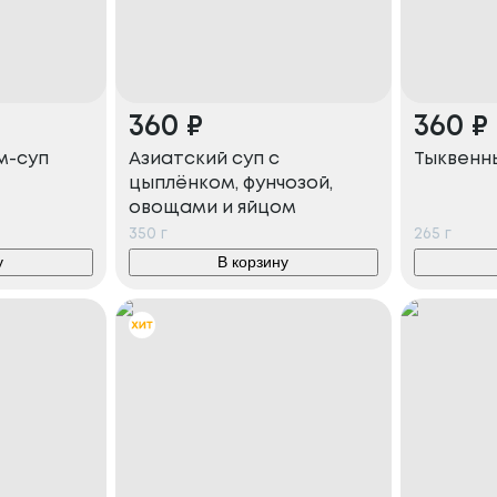
360
₽
360
₽
м-суп
Азиатский суп с
Тыквенн
цыплёнком, фунчозой,
овощами и яйцом
350
г
265
г
у
В корзину