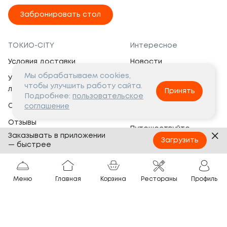
Забронировать стол
ТОКИО-CITY
Интересное
Условия доставки
Новости
Мы обрабатываем cookies,
Условия программы
Вакансии
чтобы улучшить работу сайта.
лояльности
Принять
Социальная жизнь
Подробнее:
пользовательское
Сертификаты
соглашение
Это интересно
Отзывы
Путешествуйте
Заказывать в приложении
Банкеты
с ТОКИО-CITY
Загрузить
— быстрее
О компании
Партнёрам
Вопросы и ответы
Меню
Главная
Корзина
Рестораны
Профиль
Франшиза
Юридическая информация
Сотрудничество
Сайт разработан в
Тёмная
тема