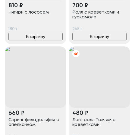
810
₽
700
₽
Нигири с лососем
Ролл с креветками и
гуакамоле
180
г
265
г
В корзину
В корзину
660
₽
480
₽
Спринг филадельфия с
Лонг ролл Том ям с
апельсином
креветками