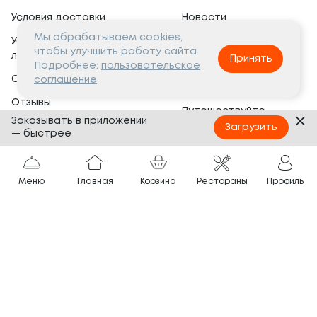
Условия доставки
Новости
Мы обрабатываем cookies,
Условия программы
Вакансии
чтобы улучшить работу сайта.
лояльности
Принять
Социальная жизнь
Подробнее:
пользовательское
Сертификаты
соглашение
Это интересно
Отзывы
Путешествуйте
Заказывать в приложении
Банкеты
с ТОКИО-CITY
Загрузить
— быстрее
О компании
Партнёрам
Вопросы и ответы
Меню
Главная
Корзина
Рестораны
Профиль
Франшиза
Юридическая информация
Сотрудничество
Сайт разработан в
Тёмная
тема
© ТОКИО-CITY, 2005 —
2026
Нашли ошибку?