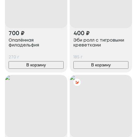
700
₽
400
₽
Опалённая
Эби ролл с тигровыми
филадельфия
креветками
270
г
185
г
В корзину
В корзину