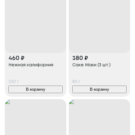
460
₽
380
₽
Нежная калифорния
Саке Маки (3 шт.)
230
г
80
г
В корзину
В корзину