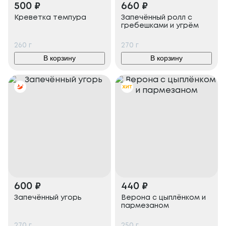
500
₽
660
₽
Креветка темпура
Запечённый ролл с
гребешками и угрём
260
г
270
г
В корзину
В корзину
600
₽
440
₽
Запечённый угорь
Верона с цыплёнком и
пармезаном
270
г
250
г