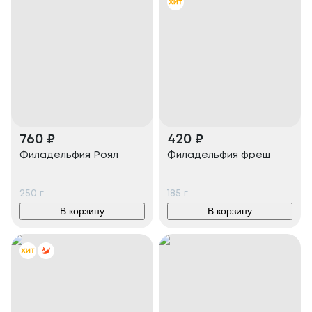
760
₽
420
₽
Филадельфия Роял
Филадельфия фреш
250
г
185
г
В корзину
В корзину