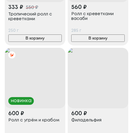
333
₽
560
₽
550
₽
Ролл с креветками
Тропический ролл с
васаби
креветками
250
г
285
г
В корзину
В корзину
новинка
600
₽
600
₽
Ролл с угрём и крабом
Филадельфия