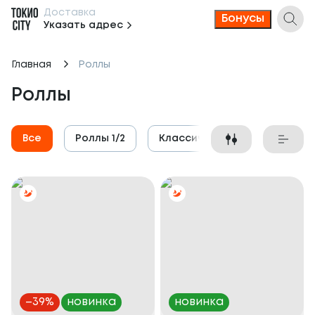
Доставка
Бонусы
Указать адрес
Главная
Роллы
Роллы
Все
Роллы 1/2
Классические роллы
З
–
39
%
новинка
новинка