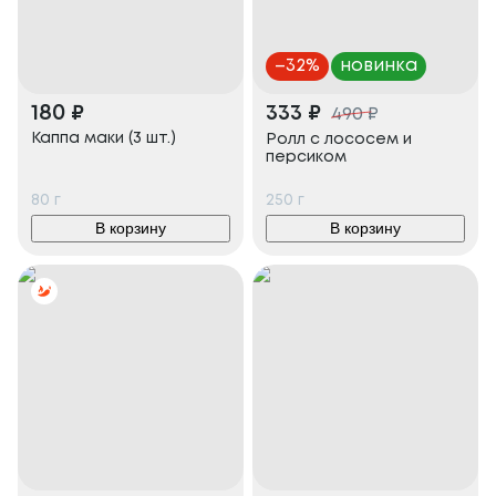
–
32
%
новинка
180
₽
333
₽
490
₽
Каппа маки (3 шт.)
Ролл с лососем и
персиком
80
г
250
г
В корзину
В корзину