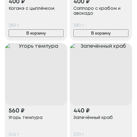
400
₽
400
₽
Коганэ с цыплёнком
Саппоро с крабом и
авокадо
280
г
280
г
В корзину
В корзину
560
₽
440
₽
Угорь темпура
Запечённый краб
245
г
220
г