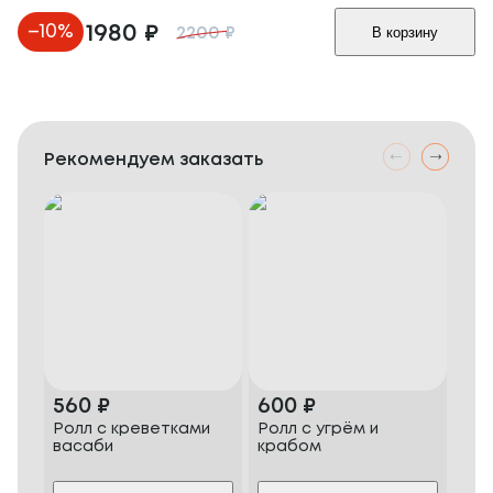
–
10
%
1980
₽
В корзину
2200
₽
Рекомендуем заказать
560
₽
600
₽
70
Ролл с креветками
Ролл с угрём и
Пиц
васаби
крабом