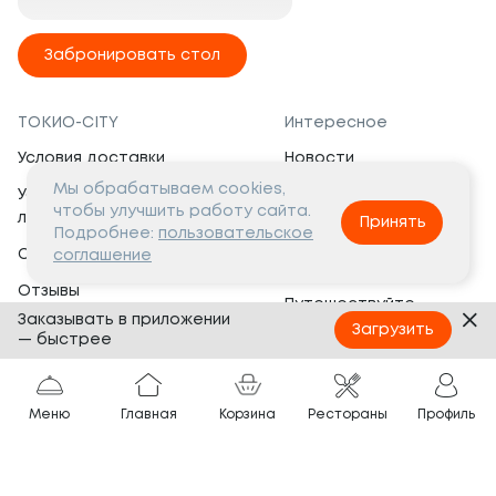
Забронировать стол
ТОКИО-CITY
Интересное
Условия доставки
Новости
Мы обрабатываем cookies,
Условия программы
Вакансии
чтобы улучшить работу сайта.
лояльности
Принять
Социальная жизнь
Подробнее:
пользовательское
Сертификаты
соглашение
Это интересно
Отзывы
Путешествуйте
Заказывать в приложении
Банкеты
с ТОКИО-CITY
Загрузить
— быстрее
О компании
Партнёрам
Вопросы и ответы
Меню
Главная
Корзина
Рестораны
Профиль
Франшиза
Юридическая информация
Сотрудничество