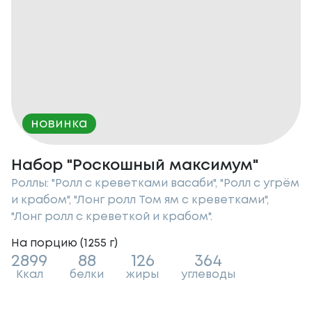
новинка
Набор "Роскошный максимум"
Роллы: "Ролл с креветками васаби", "Ролл с угрём
и крабом", "Лонг ролл Том ям с креветками",
"Лонг ролл с креветкой и крабом".
На порцию (
1255
г
)
2899
88
126
364
Ккал
белки
жиры
углеводы