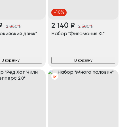
–
10
%
₽
2 140
₽
2 050
₽
2 380
₽
окийский движ"
Набор "Филамания XL"
В корзину
В корзину