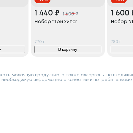
1 440
₽
1 600
1 600
₽
Набор "Три хита"
Набор "Л
770
г
780
г
у
В корзину
ать молочную продукцию, а также аллергены, не входящи
 необходимую информацию о качестве и потребительских 