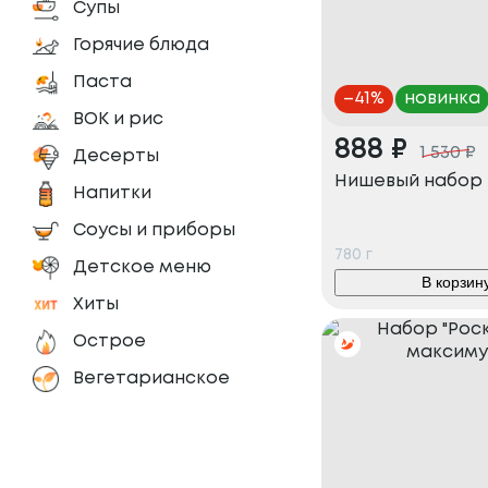
Супы
Горячие блюда
Паста
–
41
%
новинка
ВОК и рис
888
₽
1 530
₽
Десерты
Нишевый набор
Напитки
Соусы и приборы
780
г
Детское меню
В корзин
Хиты
Острое
Вегетарианское