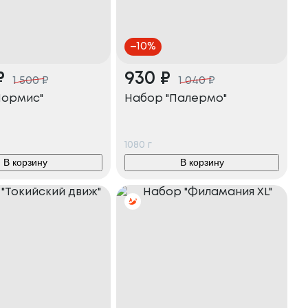
–
10
%
₽
930
₽
1 500
₽
1 040
₽
Нормис"
Набор "Палермо"
1080
г
В корзину
В корзину