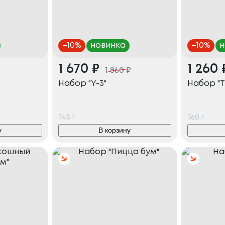
–
10
%
новинка
–
10
%
н
1 670
₽
1 260
1 860
₽
Набор "Y-3"
Набор "Т
745
г
760
г
у
В корзину