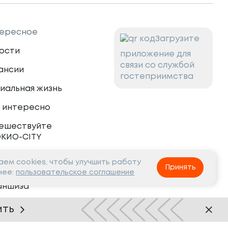
ересное
Загрузите
ости
приложение для
связи со службой
ансии
гостеприимства
иальная жизнь
 интересно
ешествуйте
ОКИО-CITY
ем cookies, чтобы улучшить работу
тнёрам
Принять
нее:
пользовательское соглашение
аншиза
рудничество
ить