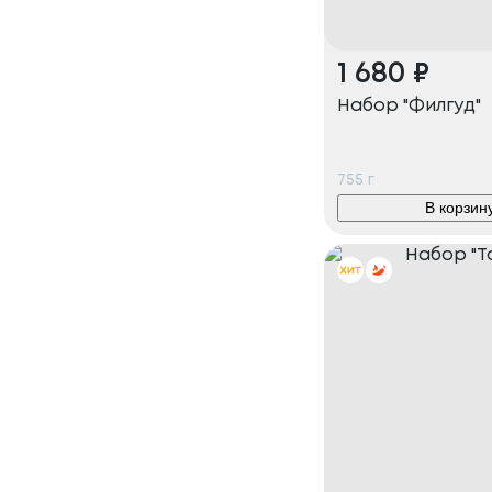
1 680
₽
Набор "Филгуд"
755
г
В корзин