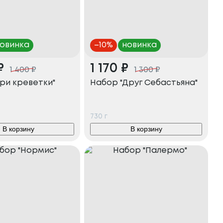
овинка
–
10
%
новинка
₽
1 170
₽
1 400
₽
1 300
₽
ри креветки"
Набор "Друг Себастьяна"
730
г
В корзину
В корзину