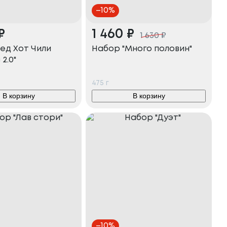
–
10
%
₽
1 460
₽
1 630
₽
ед Хот Чили
Набор "Много половин"
2.0"
475
г
В корзину
В корзину
–
10
%