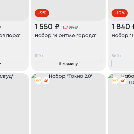
–
9
%
–
10
%
1 550
₽
1 840
₽
1 720
₽
ая пара"
Набор "В ритме города"
Набор "Т
1110
г
860
г
у
В корзину