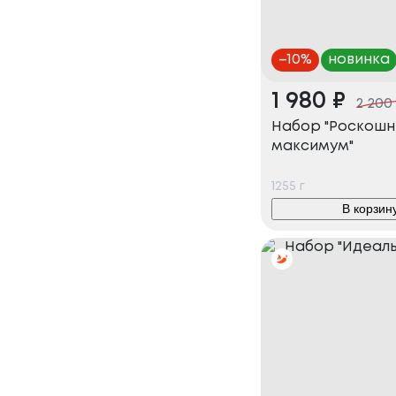
–
10
%
новинка
1 980
₽
2 200
Набор "Роскош
максимум"
1255
г
В корзин