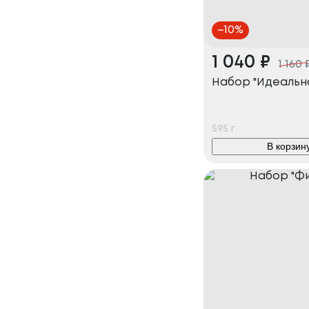
–
10
%
1 040
₽
1 160
Набор "Идеальн
595
г
В корзин