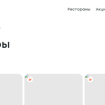
Рестораны
Акц
ы
ры