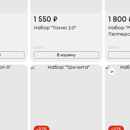
1 550
₽
1 800
Набор "Токио 2.0"
Набор "Р
Пепперс 
640
г
1060
г
у
В корзину
–
10
%
–
10
%