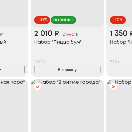
–
10
%
новинка
–
10
%
2 010
₽
1 350
₽
2 240
₽
ный
Набор "Пицца бум"
Набор "
2200
г
795
г
у
В корзину