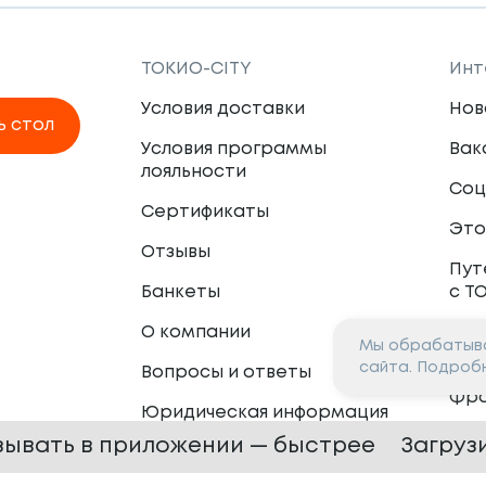
ТОКИО-CITY
Инт
Условия доставки
Нов
ь стол
Условия программы
Вак
лояльности
Соц
Сертификаты
Это
Отзывы
Пут
Банкеты
с Т
О компании
Мы обрабатыва
Пар
сайта. Подроб
Вопросы и ответы
Фр
Юридическая информация
Сот
зывать в приложении — быстрее
Загруз