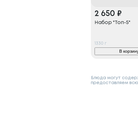
2 650
₽
Набор "Топ-5"
1330
г
В корзин
Блюда могут содерж
предоставляем всю