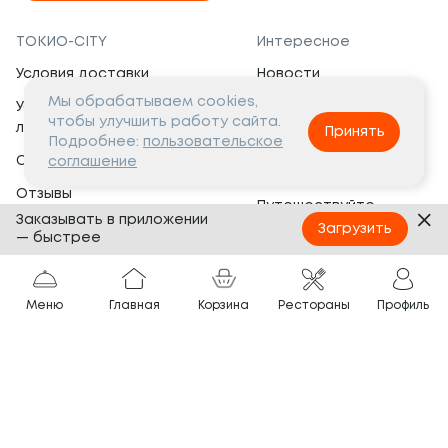
ТОКИО-CITY
Интересное
Условия доставки
Новости
Мы обрабатываем cookies,
Условия программы
Вакансии
чтобы улучшить работу сайта.
лояльности
Принять
Социальная жизнь
Подробнее:
пользовательское
Сертификаты
соглашение
Это интересно
Отзывы
Путешествуйте
Заказывать в приложении
Банкеты
с ТОКИО-CITY
Загрузить
— быстрее
О компании
Партнёрам
Вопросы и ответы
Меню
Главная
Корзина
Рестораны
Профиль
Франшиза
Юридическая информация
Сотрудничество
Сайт разработан в
Тёмная
тема
© ТОКИО-CITY, 2005 —
2026
Нашли ошибку?