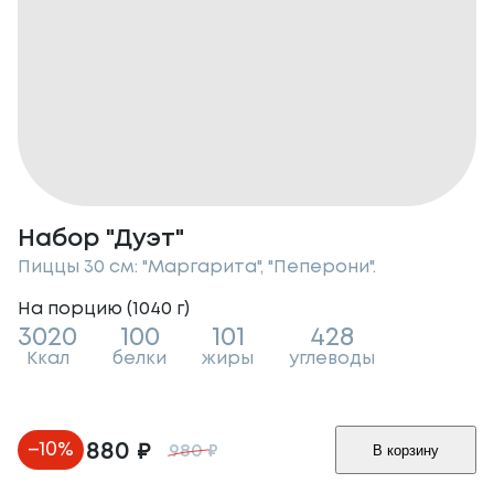
Набор "Дуэт"
Пиццы 30 см: "Маргарита", "Пеперони".
На порцию (
1040
г
)
3020
100
101
428
Ккал
белки
жиры
углеводы
–
10
%
880
₽
В корзину
980
₽