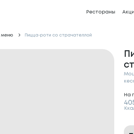
Рестораны
Акц
 меню
Пицца-роти со страчателлой
П
с
Моц
кес
На 
40
Кка