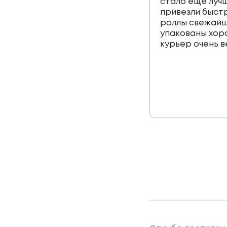
стало еще лучш
привезли быст
роллы свежайш
упакованы хор
курьер очень 