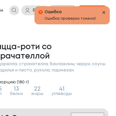
Войти
Бонусы
Корзина
ии
ицца-роти со
трачателлой
арелла, страчателла, баклажаны, черри, соусы
адилья и песто, рукола, пармезан.
порцию (
180
г
)
5
13
22
41
л
белки
жиры
углеводы