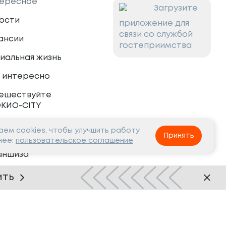
ересное
Загрузите
ости
приложение для
связи со службой
ансии
гостеприимства
иальная жизнь
 интересно
ешествуйте
ОКИО-CITY
ем cookies, чтобы улучшить работу
тнёрам
Принять
нее:
пользовательское соглашение
аншиза
рудничество
ить
Нашли ошибку?