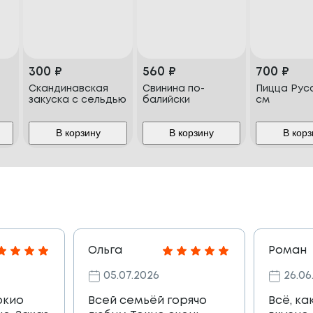
300
₽
560
₽
700
₽
Скандинавская
Свинина по-
Пицца Рус
закуска с сельдью
балийски
см
В корзину
В корзину
В корз
Ольга
Роман
05.07.2026
26.06
окио
Всей семьёй горячо
Всё, ка