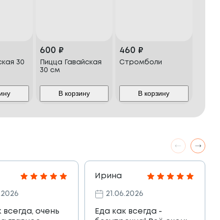
600
₽
460
₽
ская 30
Пицца Гавайская
Стромболи
30 см
ину
В корзину
В корзину
Ирина
.2026
21.06.2026
к всегда, очень
Еда как всегда -