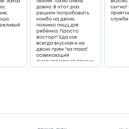
е. Заказ
любим Токио очень
вкусно,
ро,
давно. В этот раз
сытно!
ие,
решили попробовать
приятн
ошо,
комбо на двоих,
службе
вежливый
помимо пицц для
ребёнка. Просто
восторг! Еда как
всегда вкусная и на
двоих прям "за глаза",
освежающий
лимонад,мягкий пледик
для пикника,и коробка
игра, которая
возвращает в
приятные детские
воспоминания🔥🔥🔥
Огромное спасибо
всей команде 🫶