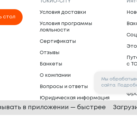
ТОКИО-CITY
Инт
Условия доставки
Нов
ь стол
Условия программы
Вак
лояльности
Соц
Сертификаты
Это
Отзывы
Пут
Банкеты
с Т
О компании
Мы обрабатыва
Пар
сайта. Подроб
Вопросы и ответы
Фр
Юридическая информация
Сот
зывать в приложении — быстрее
Загруз
 —
2026
Сайт разработан в