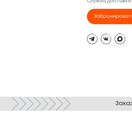
Служба доставки
Забронироват
Тёмная
тема
Зака
© ТОКИО-CITY, 2005