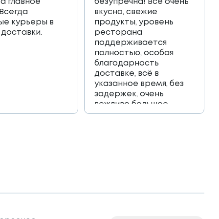
 а главное
безупречна! Всё очень
 Всегда
вкусно, свежие
ые курьеры в
продукты, уровень
 доставки.
ресторана
поддерживается
полностью, особая
благодарность
доставке, всё в
указанное время, без
задержек, очень
вежливо большое
спасибо!!!