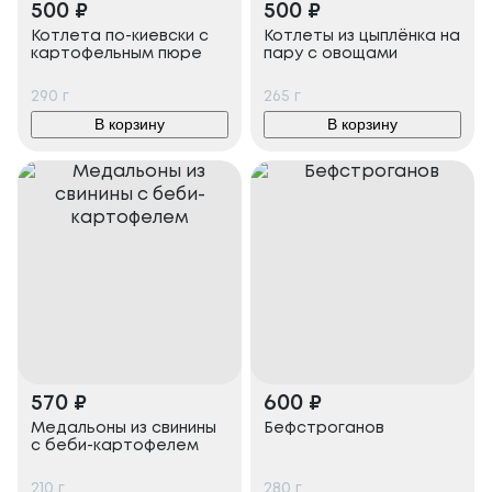
500
₽
500
₽
Котлета по-киевски с
Котлеты из цыплёнка на
картофельным пюре
пару с овощами
290
г
265
г
В корзину
В корзину
570
₽
600
₽
Медальоны из свинины
Бефстроганов
с беби-картофелем
210
г
280
г