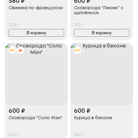
580
₽
600
₽
Свинина по-французски
Сковорода "Пикник" с
цыплёнком
220
г
310
г
В корзину
В корзину
600
₽
600
₽
Сковорода "Соло Мэн"
Курица в беконе
340
г
280
г