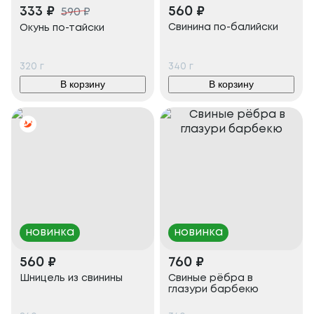
333
₽
560
₽
590
₽
Свинина по-балийски
Окунь по-тайски
320
г
340
г
В корзину
В корзину
новинка
новинка
560
₽
760
₽
Шницель из свинины
Свиные рёбра в
глазури барбекю