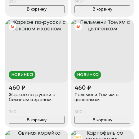
260
г
360
г
В корзину
В корзину
новинка
новинка
460
₽
460
₽
Жаркое по‑русски с
Пельмени Том ям с
беконом и хреном
цыплёнком
260
г
300
г
В корзину
В корзину