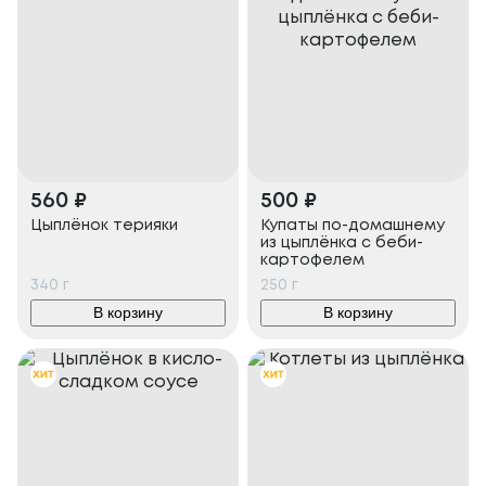
560
₽
500
₽
Цыплёнок терияки
Купаты по-домашнему
из цыплёнка с беби-
картофелем
340
г
250
г
В корзину
В корзину