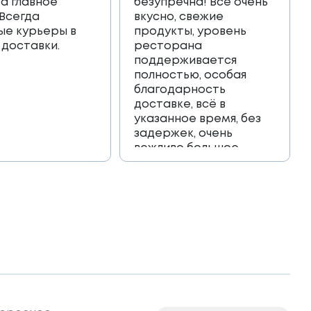
 а главное
безупречна! Всё очень
 Всегда
вкусно, свежие
ые курьеры в
продукты, уровень
 доставки.
ресторана
поддерживается
полностью, особая
благодарность
доставке, всё в
указанное время, без
задержек, очень
вежливо большое
спасибо!!!