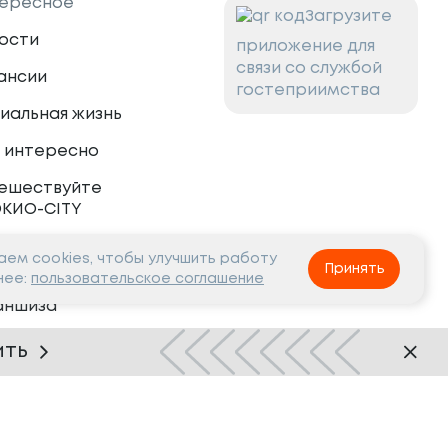
ересное
Загрузите
ости
приложение для
связи со службой
ансии
гостеприимства
иальная жизнь
 интересно
ешествуйте
ОКИО-CITY
ем cookies, чтобы улучшить работу
тнёрам
Принять
нее:
пользовательское соглашение
аншиза
рудничество
ить
Нашли ошибку?