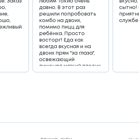
е. Заказ
любим Токио очень
вкусно,
ро,
давно. В этот раз
сытно!
ие,
решили попробовать
приятн
ошо,
комбо на двоих,
службе
вежливый
помимо пицц для
ребёнка. Просто
восторг! Еда как
всегда вкусная и на
двоих прям "за глаза",
освежающий
лимонад,мягкий пледик
для пикника,и коробка
игра, которая
возвращает в
приятные детские
воспоминания🔥🔥🔥
Огромное спасибо
всей команде 🫶