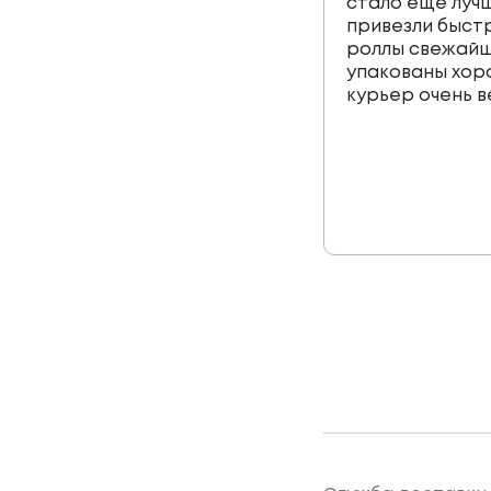
стало еще лучш
привезли быст
роллы свежайш
упакованы хор
курьер очень 