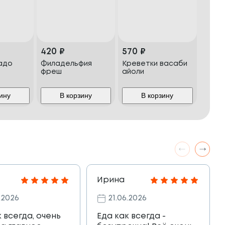
420
₽
570
₽
адо
Филадельфия
Креветки васаби
фреш
айоли
ину
В корзину
В корзину
Ирина
.2026
21.06.2026
к всегда, очень
Еда как всегда -