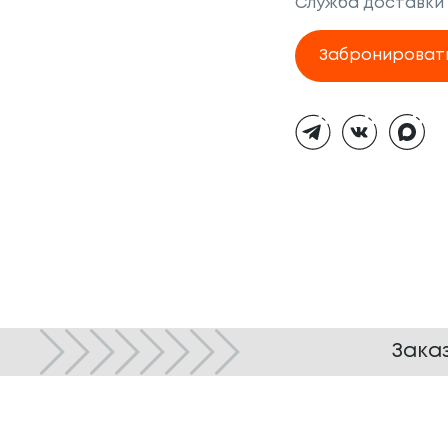
Служба доставки
Забронироват
Тёмная
тема
Зака
© ТОКИО-CITY, 2005