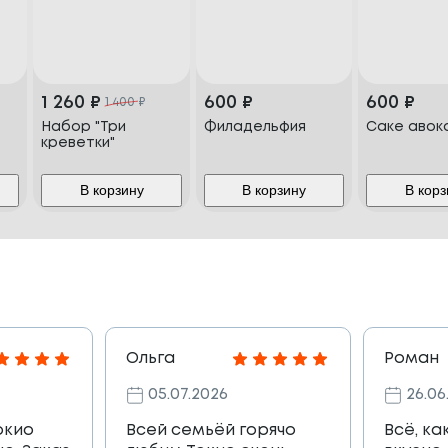
1 260
₽
600
₽
600
₽
1 400
₽
Набор "Три
Филадельфия
Саке авок
креветки"
В корзину
В корзину
В корз
Ольга
Роман
05.07.2026
26.06
окио
Всей семьёй горячо
Всё, ка