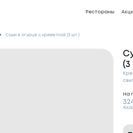
Рестораны
Акц
Суши в огурце с креветкой (3 шт.)
Су
(3
Кре
сви
На 
32
Кка