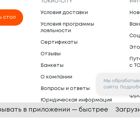
ТОКИО-CITY
Инт
Условия доставки
Нов
ь стол
Условия программы
Вак
лояльности
Соц
Сертификаты
Это
Отзывы
Пут
Банкеты
с Т
О компании
Мы обрабатыва
Пар
сайта. Подроб
Вопросы и ответы
Фр
Юридическая информация
Сот
зывать в приложении — быстрее
Загруз
 —
2026
Сайт разработан в