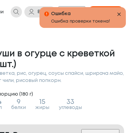
Войти
Бонусы
Корзина
ии
ши в огурце с креветкой
 шт.)
ветка, рис, огурец, соусы спайси, шрирача майо,
т чили, рисовый попкорн.
порцию (
180
г
)
4
9
15
33
л
белки
жиры
углеводы