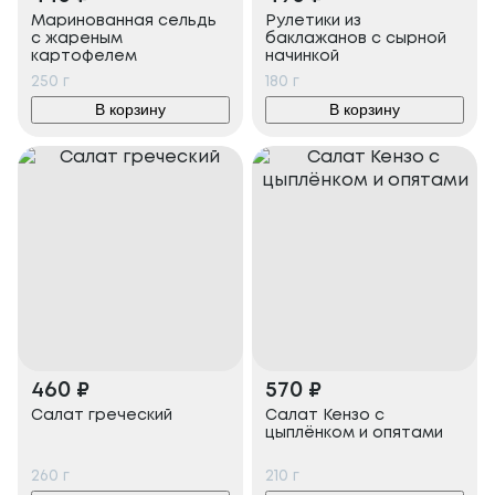
Маринованная сельдь
Рулетики из
с жареным
баклажанов с сырной
картофелем
начинкой
250
г
180
г
В корзину
В корзину
460
₽
570
₽
Салат греческий
Салат Кензо с
цыплёнком и опятами
260
г
210
г