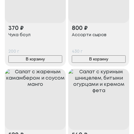
370
₽
800
₽
Чука боул
Ассорти сыров
200
г
430
г
В корзину
В корзину