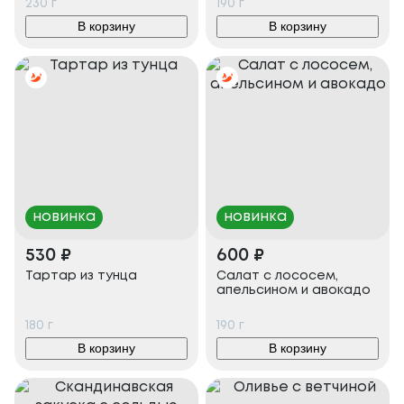
230
г
190
г
В корзину
В корзину
новинка
новинка
530
₽
600
₽
Тартар из тунца
Салат с лососем,
апельсином и авокадо
180
г
190
г
В корзину
В корзину