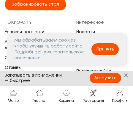
Забронировать стол
ТОКИО-CITY
Интересное
Условия доставки
Новости
Мы обрабатываем cookies,
Условия программы
Вакансии
чтобы улучшить работу сайта.
лояльности
Принять
Социальная жизнь
Подробнее:
пользовательское
Сертификаты
соглашение
Это интересно
Отзывы
Путешествуйте
Заказывать в приложении
Банкеты
с ТОКИО-CITY
Загрузить
— быстрее
О компании
Партнёрам
Вопросы и ответы
Меню
Главная
Корзина
Рестораны
Профиль
Франшиза
Юридическая информация
Сотрудничество
Сайт разработан в
Тёмная
тема