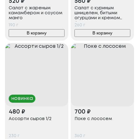
520
₽
560
₽
Салат с жареным
Салат с куриным
камамбером и соусом
шницелем, битыми
манго
огурцами и кремом
фета
190
г
260
г
В корзину
В корзину
новинка
480
₽
700
₽
Ассорти сыров 1/2
Поке с лососем
230
г
360
г