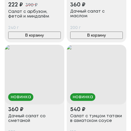
222
₽
360
₽
390
₽
Дачный салат с
Салат с арбузом,
маслом
фетой и миндалём
240
г
200
г
В корзину
В корзину
новинка
новинка
360
₽
540
₽
Дачный салат со
Салат с тунцом татаки
сметаной
в азиатском соусе