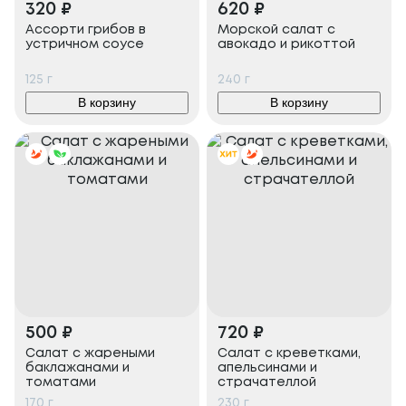
320
₽
620
₽
Ассорти грибов в
Морской салат с
устричном соусе
авокадо и рикоттой
125
г
240
г
В корзину
В корзину
500
₽
720
₽
Салат с жареными
Салат с креветками,
баклажанами и
апельсинами и
томатами
страчателлой
170
г
230
г