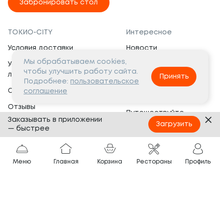
Забронировать стол
ТОКИО-CITY
Интересное
Условия доставки
Новости
Мы обрабатываем cookies,
Условия программы
Вакансии
чтобы улучшить работу сайта.
лояльности
Принять
Социальная жизнь
Подробнее:
пользовательское
Сертификаты
соглашение
Это интересно
Отзывы
Путешествуйте
Заказывать в приложении
Банкеты
с ТОКИО-CITY
Загрузить
— быстрее
О компании
Партнёрам
Вопросы и ответы
Меню
Главная
Корзина
Рестораны
Профиль
Франшиза
Юридическая информация
Сотрудничество
Сайт разработан в
Тёмная
тема