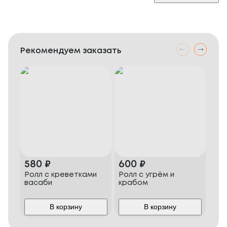
Рекомендуем заказать
580
₽
600
₽
58
Ролл с креветками
Ролл с угрём и
Сви
васаби
крабом
В корзину
В корзину