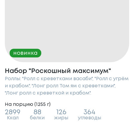
новинка
Набор "Роскошный максимум"
Роллы: "Ролл с креветками васаби", "Ролл с угрём
и крабом", "Лонг ролл Том ям с креветками",
"Лонг ролл с креветкой и крабом".
На порцию (
1255
г
)
2899
88
126
364
Ккал
белки
жиры
углеводы