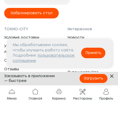
Забронировать стол
ТОКИО-CITY
Интересное
Условия доставки
Новости
Мы обрабатываем cookies,
Условия программы
Вакансии
чтобы улучшить работу сайта.
лояльности
Принять
Социальная жизнь
Подробнее:
пользовательское
Сертификаты
соглашение
Это интересно
Отзывы
Путешествуйте
Заказывать в приложении
Банкеты
с ТОКИО-CITY
Загрузить
— быстрее
О компании
Партнёрам
Вопросы и ответы
Меню
Главная
Корзина
Рестораны
Профиль
Франшиза
Юридическая информация
Сотрудничество