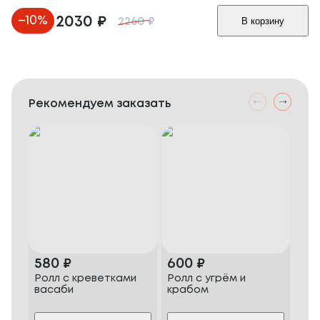
–
10
%
2030
₽
В корзину
2260
₽
Рекомендуем заказать
580
₽
600
₽
70
Ролл с креветками
Ролл с угрём и
Пиц
васаби
крабом