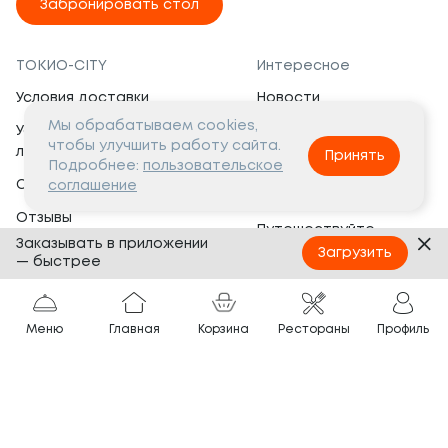
Забронировать стол
ТОКИО-CITY
Интересное
Условия доставки
Новости
Мы обрабатываем cookies,
Условия программы
Вакансии
чтобы улучшить работу сайта.
лояльности
Принять
Социальная жизнь
Подробнее:
пользовательское
Сертификаты
соглашение
Это интересно
Отзывы
Путешествуйте
Заказывать в приложении
Банкеты
с ТОКИО-CITY
Загрузить
— быстрее
О компании
Партнёрам
Вопросы и ответы
Меню
Главная
Корзина
Рестораны
Профиль
Франшиза
Юридическая информация
Сотрудничество
Сайт разработан в
Тёмная
тема