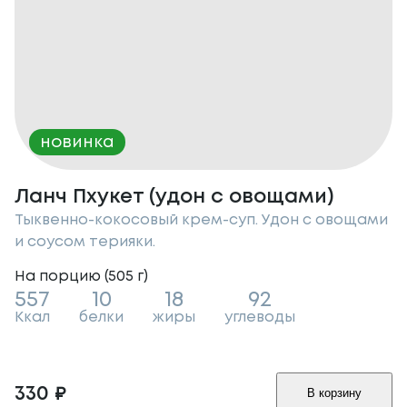
новинка
Ланч Пхукет (удон с овощами)
Тыквенно-кокосовый крем-суп. Удон с овощами
и соусом терияки.
На порцию (
505
г
)
557
10
18
92
Ккал
белки
жиры
углеводы
330
₽
В корзину