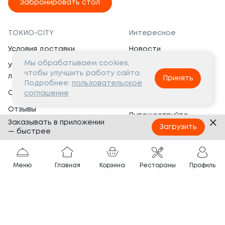
Забронировать стол
ТОКИО-CITY
Интересное
Условия доставки
Новости
Мы обрабатываем cookies,
Условия программы
Вакансии
чтобы улучшить работу сайта.
лояльности
Принять
Социальная жизнь
Подробнее:
пользовательское
Сертификаты
соглашение
Это интересно
Отзывы
Путешествуйте
Заказывать в приложении
Банкеты
с ТОКИО-CITY
Загрузить
— быстрее
О компании
Партнёрам
Вопросы и ответы
Меню
Главная
Корзина
Рестораны
Профиль
Франшиза
Юридическая информация
Сотрудничество
Сайт разработан в
Тёмная
тема